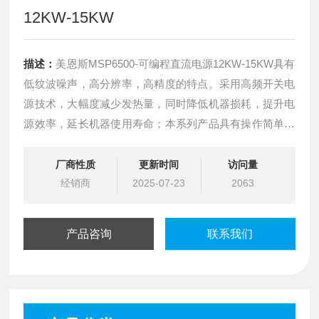
12KW-15KW
描述：
美恩斯MSP6500-可编程直流电源12KW-15KW具有
低纹波噪声，高分辨率，高精度的特点。采用高频开关电
源技术，大幅度减少发热量，同时降低机器损耗，提升电
源效率，延长机器使用寿命；本系列产品具有操作简单，
体积小，效率高，高精度，高稳定等性能。软件具有有
LIST输出、定时器等高阶软件功能，以满足工业数字化的
厂商性质
更新时间
访问量
需求；本产品主要应用于需要输出电压或电流可调的逻辑
经销商
2025-07-23
2063
电路场所。
产品咨询
联系我们