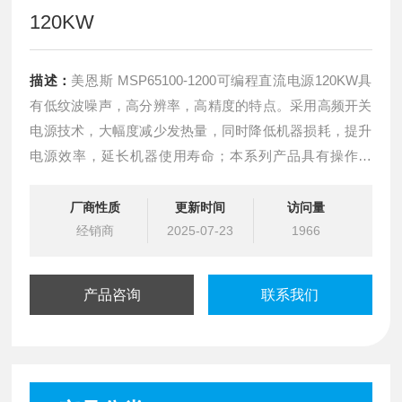
120KW
描述：
美恩斯 MSP65100-1200可编程直流电源120KW具
有低纹波噪声，高分辨率，高精度的特点。采用高频开关
电源技术，大幅度减少发热量，同时降低机器损耗，提升
电源效率，延长机器使用寿命；本系列产品具有操作简
单，体积小，效率高，高精度，高稳定等性能。软件具有
有LIST输出、定时器等高阶软件功能，以满足工业数字化
厂商性质
更新时间
访问量
的需求；本产品主要应用于需要输出电压或电流可调的逻
经销商
2025-07-23
1966
辑电路场所。
产品咨询
联系我们