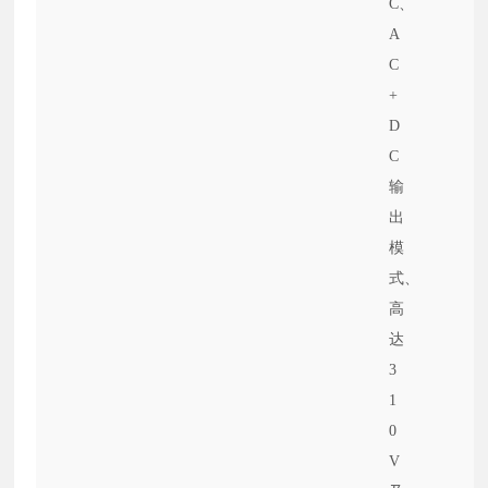
C、
A
C
+
D
C
输
出
模
式、
高
达
3
1
0
V