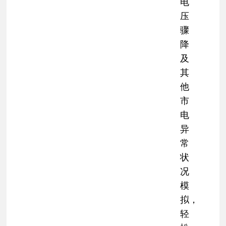
电
压
骤
降
及
其
他
市
电
异
常
状
况
模
拟，
轻