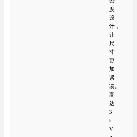
密
度
设
计，
让
尺
寸
更
加
紧
凑。
高
达
3
k
V