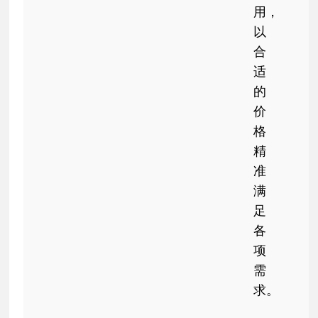
用，
以
合
适
的
价
格
精
准
满
足
各
项
需
求。