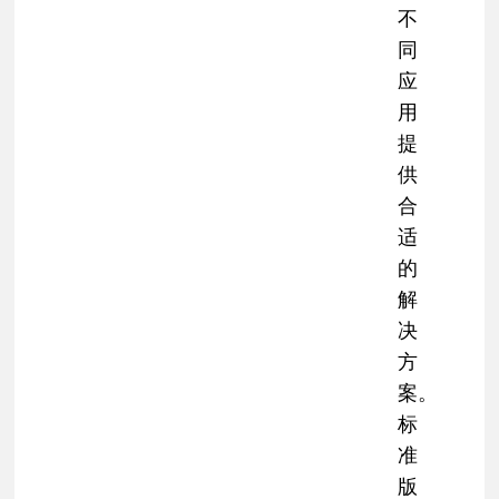
不
同
应
用
提
供
合
适
的
解
决
方
案。
标
准
版