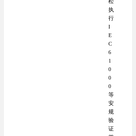
松
执
行
I
E
C
6
1
0
0
0
等
安
规
验
证