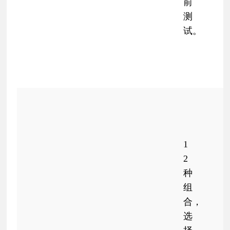
前
测
试。
1
2
种
组
合，
选