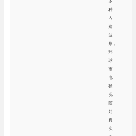
多
种
内
建
波
形，
环
球
市
电
状
况
随
处
真
实