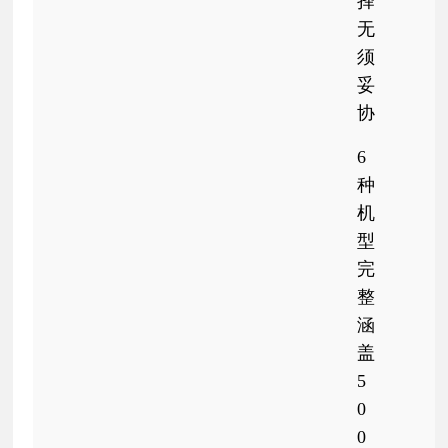
择
无
须
妥
协
6
种
机
型
完
整
涵
盖
5
0
0