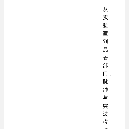
从
实
验
室
到
品
管
部
门，
脉
冲
与
突
波
模