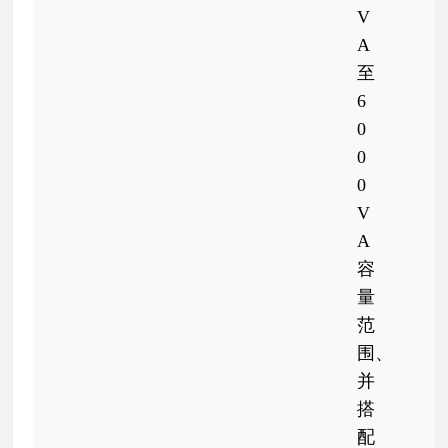
V
A
至
6
0
0
0
V
A
容
量
范
围、
并
搭
配