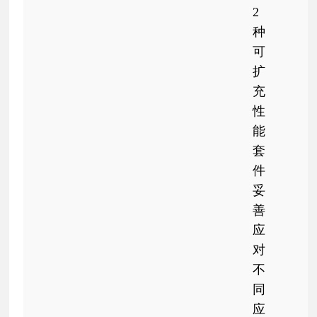
2
种
可
扩
充
性
能
套
件
妥
善
应
对
不
同
应