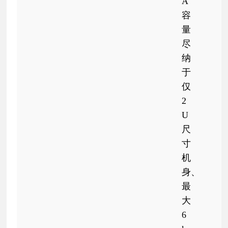
A
容
量
尽
纳
于
仅
2
U
尺
寸
机
身、
最
大
6