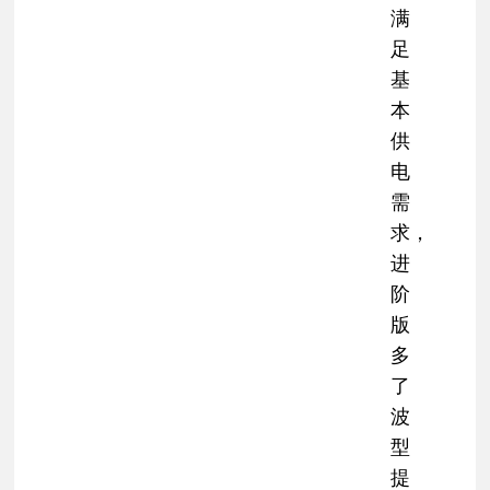
满
足
基
本
供
电
需
求，
进
阶
版
多
了
波
型
提