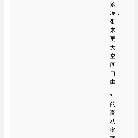
紧
凑，
带
来
更
大
空
间
自
由
*
的
高
功
率