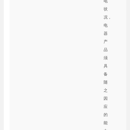
电
状
况，
电
器
产
品
须
具
备
随
之
因
应
的
能