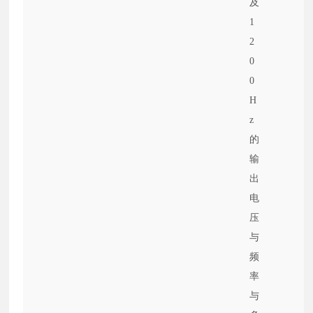
及
1
2
0
0
H
z
的
输
出
电
压
与
频
率
与