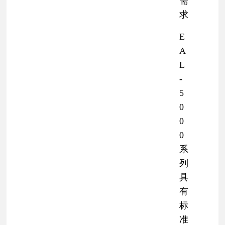
需
求
E
A
L
-
5
0
0
0
系
列
具
有
标
准