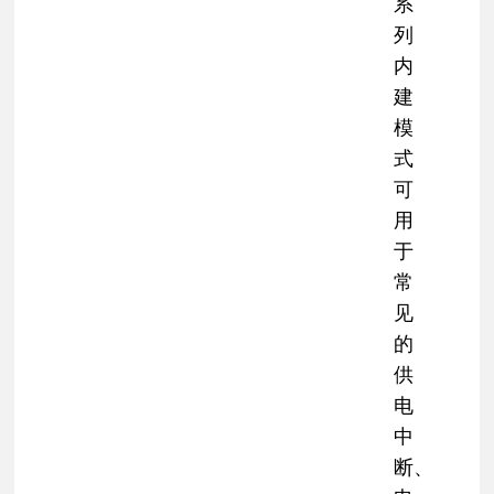
系
列
内
建
模
式
可
用
于
常
见
的
供
电
中
断、