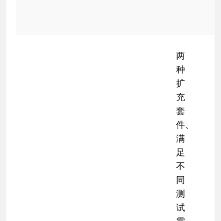
两
种
扩
充
套
件、
满
足
不
同
测
试