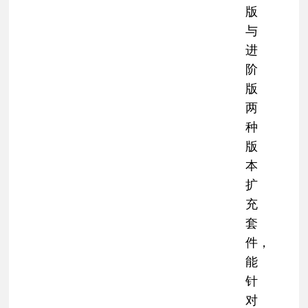
版
与
进
阶
版
两
种
版
本
扩
充
套
件，
能
针
对