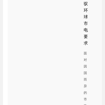
驭
环
球
市
电
要
求
面
对
因
国
而
异
的
市