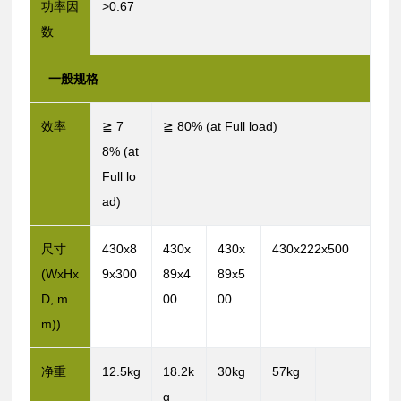
功率因
>0.67
数
一般规格
效率
≧ 7
≧ 80% (at Full load)
8% (at
Full lo
ad)
尺寸
430x8
430x
430x
430x222x500
(WxHx
9x300
89x4
89x5
D, m
00
00
m))
净重
12.5kg
18.2k
30kg
57kg
g