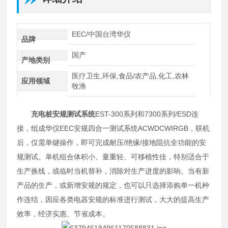
EEC/中国台湾华仪
品牌
国产
产地类别
医疗卫生,环保,食品/农产品,化工,农林
应用领域
牧渔
充电桩安规测试系统
EST-300系列和7300系列/ESD连
接，组成华仪EEC安规四合一测试系统ACWDCWIRGB，联机
后，仅需单键操作，即可完成耐压/绝缘/接地阻抗全功能的安
规测试。单机组合体积小、量重轻、可移植性佳，特别适合于
生产换线，或临时当机替补，消除对生产进度的影响。当有新
产品的生产，或新增安规的规定，也可以只选择添购单一机种
作连结，因应各类电器安规的标准进行测试，大大的提高生产
效率，经济实惠、节省成本。