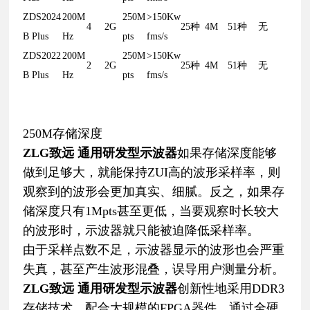
ZDS2024
200M
250M
>150Kw
4
2G
25种
4M
51种
无
B Plus
Hz
pts
fms/s
ZDS2022
200M
250M
>150Kw
2
2G
25种
4M
51种
无
B Plus
Hz
pts
fms/s
250M存储深度
ZLG致远 通用研发型示波器
如果存储深度能够
做到足够大，就能保持ZUI高的波形采样率，则
观察到的波形会更加真实、细腻。反之，如果存
储深度只有1Mpts甚至更低，当要观察时长较大
的波形时，示波器就只能被迫降低采样率。
由于采样点数不足，示波器显示的波形也会严重
失真，甚至产生波形混叠，误导用户测量分析。
ZLG致远 通用研发型示波器
创新性地采用DDR3
存储技术，配合大规模的FPGA器件，通过全硬