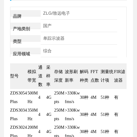
ZLG/致远电子
品牌
国产
产地类别
单踪示波器
类型
综合
应用领域
通
采
模拟
存储
波形刷
解码
FFT
测量统
FIR滤
型号
道
样
带宽
深度
新率
种类
点数
计项
波器
数
率
ZDS3054
500M
250M
>330Kw
4
4G
30种
4M
51种
有
Plus
Hz
pts
fms/s
ZDS3034
350M
250M
>330Kw
4
4G
30种
4M
51种
有
Plus
Hz
pts
fms/s
ZDS3024
200M
250M
>330Kw
4
4G
30种
4M
51种
有
Plus
Hz
pts
fms/s