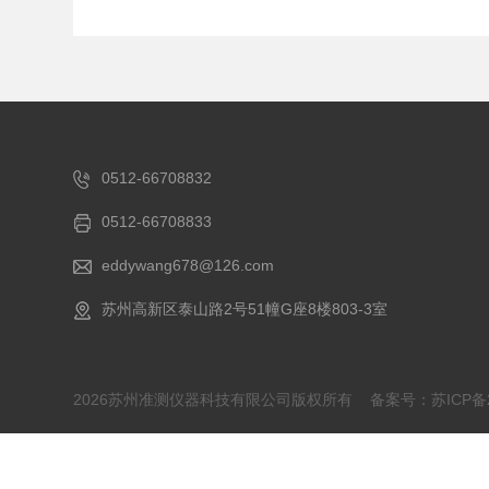
0512-66708832
0512-66708833
eddywang678@126.com
苏州高新区泰山路2号51幢G座8楼803-3室
2026苏州准测仪器科技有限公司版权所有
备案号：苏ICP备20