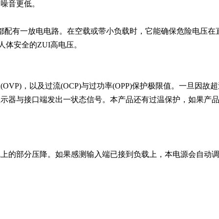
的
噪音更低。
容都配有一放电电路。在空载或带小负载时，它能确保危险电压
在
人体安全的ZUI高电压。
P)，以及过流(OCP)与过功率(OPP)保护极限值。一旦因故
超
显示器与接口端发出一状态信号。本
产品还有过温保护，
如果产
线上的部分压降。如果感测输入端已接到负载上，本电源会自动