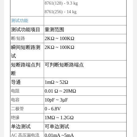
8761(128) - 9.3 kg
8761(256) - 14 kg
测试功能
测试功能项目
量测范围
2KΩ ~ 100KΩ
断
/
短路
瞬间短断路测
2KΩ ~ 100KΩ
试
短断路端点判
可判断短断路端点
断
导通
1mΩ ~ 52Ω
0.01 Ω ~ 20MΩ
电阻
10pF ~ 3µF
电容
0 - 6.8V
二极管
1MΩ ~ 1.2GΩ
绝缘
单边测试
可单边测试
0.01mA ~5mA
AC
高压漏电流