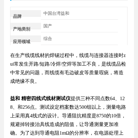
中国台湾益和
品牌
国产
产地类别
综合
应用领域
在生产线缆线材的焊锡过程中，线缆与连接器连接时z
ui常发生开路/短路/冷焊/空焊等加工不良，是线缆品检
中常见的问题，而线缆有毛边破皮等质量瑕疵，将造
成绝缘不良。
益和 精密四线式线材测试仪
提供三种不同点数64、12
8、和256点。测试设定档案数达500组以上，测量电路
上采用真4线式的设计。导通阻抗精度是8750的10倍，
规避掉转接治具线造成的阻值，让导通测量更加准
确。为了达到导通电阻1mΩ的分辨率，在电源处理上