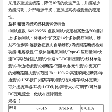
采用多重滤波线路，降低10倍的纹波产生，并能减少
热能消耗，外部电源干扰，更加提高机器测量的稳定
性。
益和 精密四线式线材测试仪
特色
•测试点数 64/128/256 点数测试•设定档案数达500组以
上•多物测试：标准4个/扩充后14个多物循序测试，辨
别不佳步骤•连接器正反向自动辨识•四线回路断线检知
功能•电容极性/二极体漏电流测试/Type-C 应用量测•快
速DC高绝缘阻抗测试•快速AC/DC耐压测试•线材单边
测试/单边绝缘测试短断路/低阻导通/元件测试•更宽广
的短断路阻抗测试范围 2k ~ 100kΩ•高速瞬间短断路/导
通测试•USB接口(档案存取/测试结果储存/软体更新)•
可外接扬声器/耳机•LCD对比/声音大小可调节•可外接
DC定电流盒，做线材压降测量
规格书
型号
8761N
8761NA
8761FA