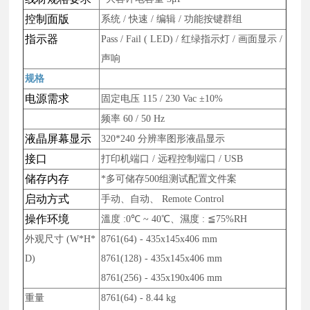
控制面版
系统
/
快速
/
编辑
/
功能按键群组
指示器
Pass / Fail ( LED) /
红绿指示灯
/
画面显示
/
声响
规格
电源需求
固定电压
115 / 230 Vac ±10%
频率
60 / 50 Hz
液晶屏幕显示
320*240
分辨率图形液晶显示
接口
打印机端口
/
远程控制端口
/ USB
储存内存
*多可储存
500
组测试配置文件案
启动方式
手动、自动、
Remote Control
操作环境
溫度
:0
℃
~ 40
℃、濕度
:
≦
75%RH
外观尺寸
(W*H*
8761(64) - 435x145x406 mm
D)
8761(128) - 435x145x406 mm
8761(256) - 435x190x406 mm
重量
8761(64) - 8.44 kg