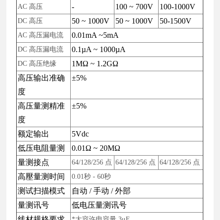
-
100 ~ 700V
100-1000V
AC
高压
50 ~ 1000V
50 ~ 1000V
50-1500V
DC
高压
0.01mA ~5mA
AC
高压漏电流
0.1µA ~ 1000µA
DC
高压漏电流
1MΩ ~ 1.2GΩ
DC
高压绝缘
高压输出准确
±5%
度
高压量测精准
±5%
度
额定输出
5Vdc
低压电阻量测
0.01Ω ~ 20MΩ
量测接点
64/128/256
点
64/128/256
点
64/128/256
点
高壓量测时间
0.01
秒
- 60
秒
测试扫描模式
自动 / 手动 / 外部
量测讯号
低电压量测讯号
线材规格要求
*大容许电容量
3μF