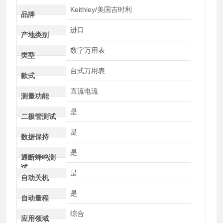
Keithley/美国吉时利
品牌
进口
产地类别
数字万用表
类型
台式万用表
款式
直流电流
测量功能
是
二极管测试
是
数据保持
是
通断蜂鸣测
试
是
自动关机
是
自动量程
综合
应用领域