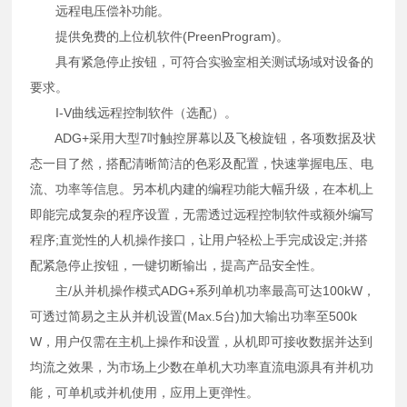
远程电压偿补功能。
提供免费的上位机软件(PreenProgram)。
具有紧急停止按钮，可符合实验室相关测试场域对设备的
要求。
I-V曲线远程控制软件（选配）。
ADG+采用大型7吋触控屏幕以及飞梭旋钮，各项数据及状
态一目了然，搭配清晰简洁的色彩及配置，快速掌握电压、电
流、功率等信息。另本机内建的编程功能大幅升级，在本机上
即能完成复杂的程序设置，无需透过远程控制软件或额外编写
程序;直觉性的人机操作接口，让用户轻松上手完成设定;并搭
配紧急停止按钮，一键切断输出，提高产品安全性。
主/从并机操作模式ADG+系列单机功率最高可达100kW，
可透过简易之主从并机设置(Max.5台)加大输出功率至500k
W，用户仅需在主机上操作和设置，从机即可接收数据并达到
均流之效果，为市场上少数在单机大功率直流电源具有并机功
能，可单机或并机使用，应用上更弹性。