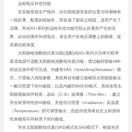
远程电压补偿功能
在实验室或生产线内，往往因电源安装的位置与待测物有
一段距离，配置的线较长，而造成了较高之线阻，进而产生了
压降。而ADG+系列的远程补偿功能可防止距离所产生的压
降，自动侦测并补偿电压，省去用户在电压调整上的困难，提
高测试精准度。
太阳能电池数组仿真功能(选配)ADG+系列大功率可程序
直流电源可选配太阳能电池数组仿真功能，透过触控面板HMI
的设定操作即可完成。内建有SAS（SolarArraySimulator）模
式，只需输入四组参数，系统将自动建立能模拟太阳能面板在
一般日照度下的IV曲线；以及内建EN50530模式，系统依照太
阳能面板组件材质：晶硅（C-Si）或薄膜（Thin-film），建立
符合材质特性的IV曲线，并提供日照度（Irradiance）及温度
（Temperature）的可调变输出，也提供使用者自定义材质特
性来模拟不同材质下的IV曲线。
符合太阳能数组仿真(SAS)模式在SAS模式下，根据光伏