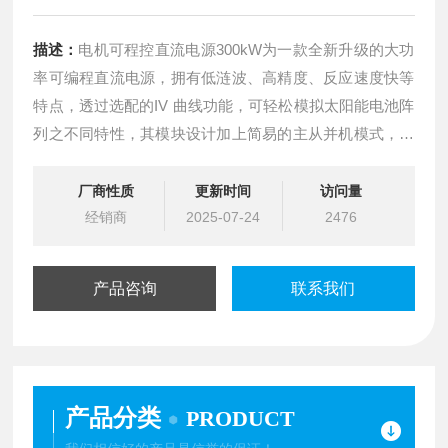
描述：
电机可程控直流电源300kW为一款全新升级的大功
率可编程直流电源，拥有低涟波、高精度、反应速度快等
特点，透过选配的IV 曲线功能，可轻松模拟太阳能电池阵
列之不同特性，其模块设计加上简易的主从并机模式，功
率可达500kW，电压更可达最高2000V，为电动汽车电
机、DC/DC 转换器、储能系统(ESS)、光伏逆变器等测试
厂商性质
更新时间
访问量
应用之帮手。
经销商
2025-07-24
2476
产品咨询
联系我们
产品分类
PRODUCT