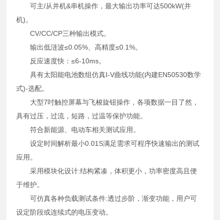
可主/从并机&串机操作，最大输出功率可达500kW(并
机)。
CV/CC/CP三种输出模式。
输出低涟波≤0.05%、高精度≤0.1%。
反应速度快：≤6-10ms。
具有太阳能电池数组仿真I-V曲线功能(内建EN50530数学
式)-选配。
大型7吋触控屏幕与飞梭旋钮操作，各项数据一目了然，
具有过压，过流，短路，过温等保护功能。
符合新能源、电动车相关测试应用。
设定时间解析最小0.01S满足需求可程序快速输出的测试
应用。
采用模块化设计:结构紧凑，体积更小，功率密度高且便
于维护。
可仿真各种负载测试条件:透过步阶，渐变功能，用户可
设定阶段或连续式的电压变动。