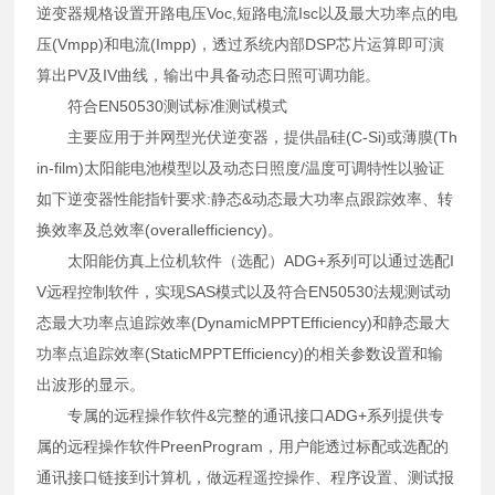
逆变器规格设置开路电压Voc,短路电流Isc以及最大功率点的电
压(Vmpp)和电流(Impp)，透过系统内部DSP芯片运算即可演
算出PV及IV曲线，输出中具备动态日照可调功能。
符合EN50530测试标准测试模式
主要应用于并网型光伏逆变器，提供晶硅(C-Si)或薄膜(Th
in-film)太阳能电池模型以及动态日照度/温度可调特性以验证
如下逆变器性能指针要求:静态&动态最大功率点跟踪效率、转
换效率及总效率(overallefficiency)。
太阳能仿真上位机软件（选配）ADG+系列可以通过选配I
V远程控制软件，实现SAS模式以及符合EN50530法规测试动
态最大功率点追踪效率(DynamicMPPTEfficiency)和静态最大
功率点追踪效率(StaticMPPTEfficiency)的相关参数设置和输
出波形的显示。
专属的远程操作软件&完整的通讯接口ADG+系列提供专
属的远程操作软件PreenProgram，用户能透过标配或选配的
通讯接口链接到计算机，做远程遥控操作、程序设置、测试报