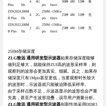
4
4G
30种
4M
51种
有
Plus
Hz
pts
fms/s
ZDS2024
200M
250M
>150Kw
4
2G
25种
4M
51种
无
B Plus
Hz
pts
fms/s
ZDS2022
200M
250M
>150Kw
2
2G
25种
4M
51种
无
B Plus
Hz
pts
fms/s
250M存储深度
ZLG致远 通用研发型示波器
如果存储深度能够
做到足够大，就能保持ZUI高的波形采样率，则
观察到的波形会更加真实、细腻。反之，如果存
储深度只有1Mpts甚至更低，当要观察时长较大
的波形时，示波器就只能被迫降低采样率。
由于采样点数不足，示波器显示的波形也会严重
失真，甚至产生波形混叠，误导用户测量分析。
ZLG致远 通用研发型示波器
创新性地采用DDR3