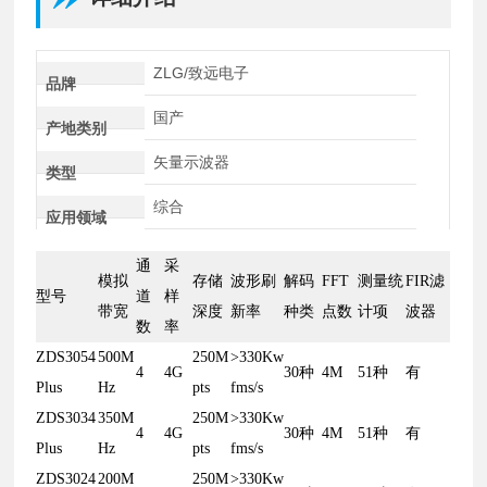
ZLG/致远电子
品牌
国产
产地类别
矢量示波器
类型
综合
应用领域
通
采
模拟
存储
波形刷
解码
FFT
测量统
FIR滤
型号
道
样
带宽
深度
新率
种类
点数
计项
波器
数
率
ZDS3054
500M
250M
>330Kw
4
4G
30种
4M
51种
有
Plus
Hz
pts
fms/s
ZDS3034
350M
250M
>330Kw
4
4G
30种
4M
51种
有
Plus
Hz
pts
fms/s
ZDS3024
200M
250M
>330Kw