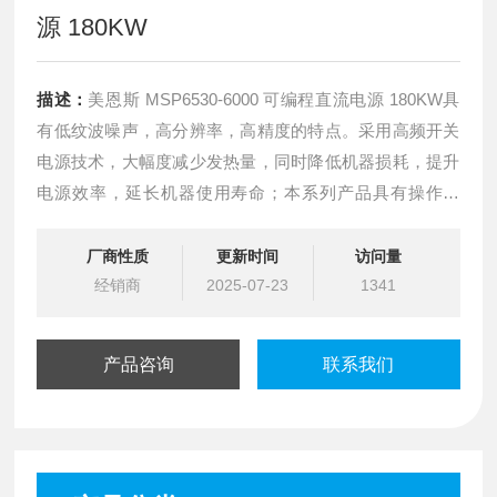
源 180KW
描述：
美恩斯 MSP6530-6000 可编程直流电源 180KW具
有低纹波噪声，高分辨率，高精度的特点。采用高频开关
电源技术，大幅度减少发热量，同时降低机器损耗，提升
电源效率，延长机器使用寿命；本系列产品具有操作简
单，体积小，效率高，高精度，高稳定等性能。软件具有
有LIST输出、定时器等高阶软件功能，以满足工业数字化
厂商性质
更新时间
访问量
的需求；本产品主要应用于需要输出电压或电流可调的逻
经销商
2025-07-23
1341
辑电路场所。
产品咨询
联系我们