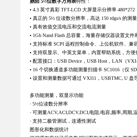
鼎阳 5½位数字万用表
特性：
• 4.3 英寸真彩 TFT-LCD 大屏显示分辨率 480*272
• 真正的 5½ 位读数分辨率，高达 150 rdgs/s 的测
• 真有效值交流电压和交流电流测量
• 1Gb Nand Flash 总容量，海量存储仪器设置
• 支持标准 SCPI 远程控制命令、上位机软件、
• 支持双显示、中英文菜单，内置帮助系统，方便
• 配置接口：USB Device，USB Host，LAN（VXI
• 16 个切换通道多功能测量扫描卡 SC1016（仅 SDM
• 设置和测量数据可通过 VXI11，USBTMC,
多功能测量，双显示功能
· 5½位读数分辨率
· 可测量ACV,ACI,DCV,DCI,电阻,电容,频率,周
· 支持二极管测试，连通性测试
图形化和数据统计