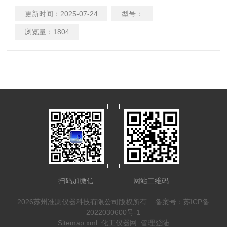
制，脉冲序列发生器，功率计控制套件等功能，搭载基带源
更新时间：
2025-07-24
型号：
（eg：SDG6000X），可实现IQ调制，适用于研发、教育、生
产、维修和其他相关领域。
浏览量：
1804
扫码加微信
网站二维码
2026苏州准测仪器科技有限公司版权所有
备案号：苏ICP备
2022030600号-1
Sitemap.xml
化工仪器网
管理登陆