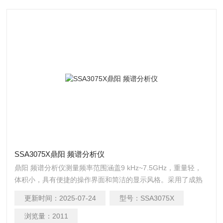
SSA3075X鼎阳 频谱分析仪
鼎阳 频谱分析仪测量频率范围涵盖9 kHz~7.5GHz，重量轻，
体积小，具有便捷的操作界面和简洁的显示风格。采用了成熟
的数字中频技术，小分辨率带宽（RBW）低至1Hz，标配前置
更新时间：
2025-07-24
型号：
SSA3075X
放大器，显示平均噪声电平（DANL ）可达-161 dBm/Hz（典型
值），具备出色的微小信号测量能力。
浏览量：
2011