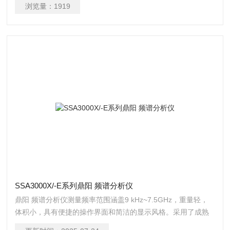
值），具备出色的微小信号测量能力。
浏览量：
1919
SSA3000X/-E系列鼎阳 频谱分析仪
鼎阳 频谱分析仪测量频率范围涵盖9 kHz~7.5GHz，重量轻，
体积小，具有便捷的操作界面和简洁的显示风格。采用了成熟
的数字中频技术，小分辨率带宽（RBW）低至1Hz，标配前置