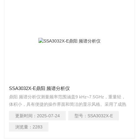
SSA3032X-E鼎阳 频谱分析仪
鼎阳 频谱分析仪测量频率范围涵盖9 kHz~7.5GHz，重量轻，
体积小，具有便捷的操作界面和简洁的显示风格。采用了成熟
的数字中频技术，小分辨率带宽（RBW）低至1Hz，标配前置
更新时间：
2025-07-24
型号：
SSA3032X-E
放大器，显示平均噪声电平（DANL ）可达-161 dBm/Hz（典型
值），具备出色的微小信号测量能力。
浏览量：
2283