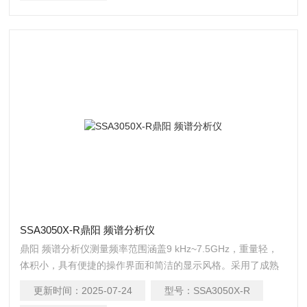
SSA3050X-R鼎阳 频谱分析仪
鼎阳 频谱分析仪测量频率范围涵盖9 kHz~7.5GHz，重量轻，
体积小，具有便捷的操作界面和简洁的显示风格。采用了成熟
的数字中频技术，小分辨率带宽（RBW）低至1Hz，标配前置
更新时间：
2025-07-24
型号：
SSA3050X-R
放大器，显示平均噪声电平（DANL ）可达-161 dBm/Hz（典型